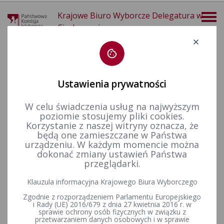
Krajowe Biuro Wyborcze Delegatura w
Ciechanowie
Deklaracja dostępności
Ustawienia prywatności
W celu świadczenia usług na najwyższym
poziomie stosujemy pliki cookies.
więcej
Korzystanie z naszej witryny oznacza, że
będą one zamieszczane w Państwa
Aktualności
Wyjaśnienia, stanowiska, komunikaty
Komunikat Komisarza Wyborczego w Ciechanowie I oraz Ciechanowie II z dnia 30 sierpnia 2023 r.
urządzeniu. W każdym momencie można
dokonać zmiany ustawień Państwa
Komunikat Komisarza
przeglądarki.
Wyborczego w Ciechanowie I
Klauzula informacyjna Krajowego Biura Wyborczego
oraz Ciechanowie II z dnia 30
Zgodnie z rozporządzeniem Parlamentu Europejskiego
i Rady (UE) 2016/679 z dnia 27 kwietnia 2016 r. w
sprawie ochrony osób fizycznych w związku z
sierpnia 2023 r.
przetwarzaniem danych osobowych i w sprawie