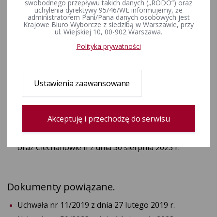
swobodnego przepływu takich danych („RODO”) oraz
uchylenia dyrektywy 95/46/WE informujemy, że
w sprawie zgłaszania przez
administratorem Pani/Pana danych osobowych jest
Krajowe Biuro Wyborcze z siedzibą w Warszawie, przy
komitety wyborcze kandydatów do
ul. Wiejskiej 10, 00-902 Warszawa.
składów obwodowych komisji
Polityka prywatności
wyborczych w wyborach do Sejmu
Rzeczypospolitej Polskiej i do Senatu
Ustawienia zaawansowane
Rzeczypospolitej Polskiej,
zarządzonych na dzień 15
października 2023 r.
Akceptuję i przechodzę do serwisu
Komunikat Komisarza Wyborczego w Ciechanowie I
oraz Ciechanowie II z dnia 30 sierpnia 2023 r.
Dokumenty powiązane.
Uchwała nr 11/2019 z dnia 27 lutego 2019 r.