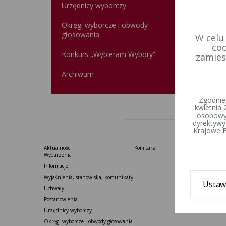
Urzędnicy wyborczy
Rejes
Okręgi wyborcze i obwody
głosowania
W celu
coo
Data u
Konkurs „Wybieram Wybory”
zamies
Wprowa
Archiwum
Zgodnie
kwietnia 
osobowyc
dyrektywy
Krajowe B
Aktualności
Komisarz
Wydarzenia
Informacje
Wyjaśnienia, stanowiska, komunikaty
Ustaw
Uchwały
Postanowienia
Urzędnicy wyborczy
Okręgi wyborcze i obwody głosowania