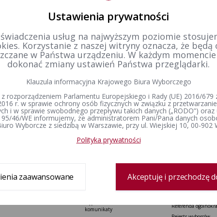
Ustawienia prywatności
tr zmian
 świadczenia usług na najwyższym poziomie stosujem
kies. Korzystanie z naszej witryny oznacza, że będą
tworzenia
09-03-2020 15:50
zczane w Państwa urządzeniu. W każdym momenci
zobacz cały rejestr
dził:
Krzysztof Lorentz
dokonać zmiany ustawień Państwa przeglądarki.
Klauzula informacyjna Krajowego Biura Wyborczego
 z rozporządzeniem Parlamentu Europejskiego i Rady (UE) 2016/679 z
2016 r. w sprawie ochrony osób fizycznych w związku z przetwarzan
h i w sprawie swobodnego przepływu takich danych („RODO”) oraz 
 95/46/WE informujemy, że administratorem Pani/Pana danych osob
iuro Wyborcze z siedzibą w Warszawie, przy ul. Wiejskiej 10, 00-902
Polityka prywatności
Delegatura
Prawo wyborcze
Wybory i referenda
Zespół delegatury
Konstytucja Rzeczypospolitej Polskiej​
Wybory Prezydenta 
Polskiej
Sprawozdanie finansowe
Kodeks wyborczy
Wybory do Sejmu i 
Ustawa o referendum ogólnokrajowym
ienia zaawansowane
Akceptuję i przechodzę d
Wybory do Parlamen
Ustawa o referendum lokalnym
Wybory samorządowe
Ustawa o partiach politycznych
lokalne
Wyjaśnienia, stanowiska i
Referenda ogólnokr
komunikaty
Rejestr wyborców