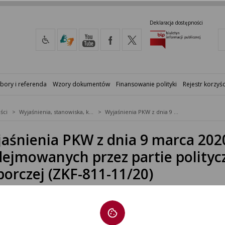
Deklaracja dostępności
bory i referenda
Wzory dokumentów
Finansowanie polityki
Rejestr korzyśc
ści
Wyjaśnienia, stanowiska, komunikaty
Wyjaśnienia PKW z dnia 9 marca 2020 r. w sprawie działań podejmowanych przez partie polityczne w czasie kampanii wyborczej (ZKF-811-11/20)
aśnienia PKW z dnia 9 marca 2020
ejmowanych przez partie polityc
orczej (ZKF-811-11/20)
CZNIKI
śnienia Państwowej Komisji Wyborczej z dnia 9 marca 2020 r.