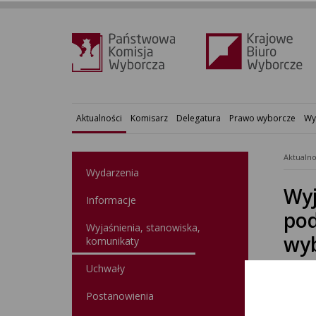
Aktualności
Komisarz
Delegatura
Prawo wyborcze
Wy
Aktualno
Wydarzenia
Wyj
Informacje
pod
Wyjaśnienia, stanowiska,
wyb
komunikaty
Uchwały
ZAŁĄ
Postanowienia
Wyja