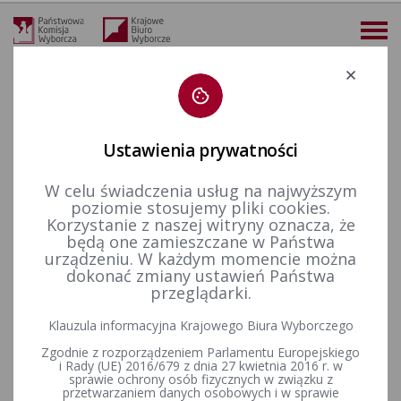
Deklaracja dostępności
Ustawienia prywatności
W celu świadczenia usług na najwyższym
więcej
poziomie stosujemy pliki cookies.
Korzystanie z naszej witryny oznacza, że
Prawo wyborcze
Wyroki i postanowienia sądów
Inne
2016 r.
2017 r.
będą one zamieszczane w Państwa
urządzeniu. W każdym momencie można
2017 r.
dokonać zmiany ustawień Państwa
przeglądarki.
Rejestr zmian
Klauzula informacyjna Krajowego Biura Wyborczego
Zgodnie z rozporządzeniem Parlamentu Europejskiego
i Rady (UE) 2016/679 z dnia 27 kwietnia 2016 r. w
sprawie ochrony osób fizycznych w związku z
Data utworzenia
07-12-2017 11:07
przetwarzaniem danych osobowych i w sprawie