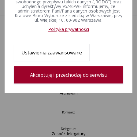
swobodnego przepływu takich danych („RODO”) oraz
Wprowadził:
Andrzej Ślęczek
uchylenia dyrektywy 95/46/WE informujemy, że
administratorem Pani/Pana danych osobowych jest
Krajowe Biuro Wyborcze z siedzibą w Warszawie, przy
ul. Wiejskiej 10, 00-902 Warszawa.
Aktualności
Polityka prywatności
Wydarzenia
Informacje
Wyjaśnienia, stanowiska, komunikaty
Ustawienia zaawansowane
Uchwały
Postanowienia
Urzędnicy wyborczy
Akceptuję i przechodzę do serwisu
Okręgi wyborcze i obwody głosowania
Konkurs „Wybieram Wybory”
Archiwum
Komisarz
Delegatura
Zespół delegatury