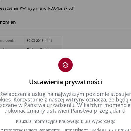
eszczenie_KW_wyg_mand_RDAPlonsk.pdf
tr zmian
tworzenia
30-03-2016 11:41
dził:
Bartosz Goździk
Ustawienia prywatności
 świadczenia usług na najwyższym poziomie stosujem
kies. Korzystanie z naszej witryny oznacza, że będą
zczane w Państwa urządzeniu. W każdym momenci
dokonać zmiany ustawień Państwa przeglądarki.
Klauzula informacyjna Krajowego Biura Wyborczego
 z rozporządzeniem Parlamentu Europejskiego i Rady (UE) 2016/679 z