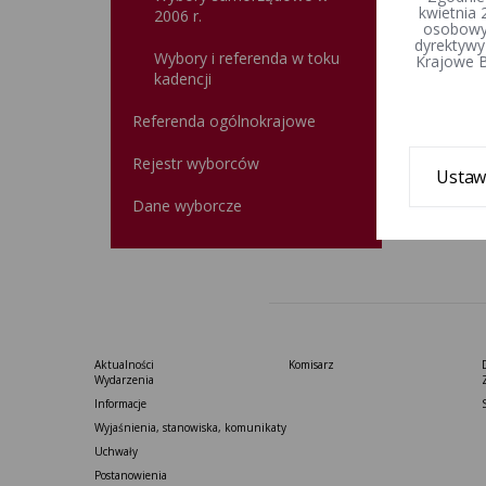
kwietnia 
2006 r.
osobowyc
dyrektywy
Wybory i referenda w toku
Krajowe B
kadencji
Referenda ogólnokrajowe
Rejestr wyborców
Ustaw
Dane wyborcze
Aktualności
Komisarz
Wydarzenia
Informacje
Wyjaśnienia, stanowiska, komunikaty
Uchwały
Postanowienia