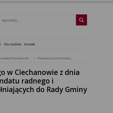
i
Dla mediów
Kontakt
Komunikaty Komisarza Wyborczego
Obwieszczenie Komisarza Wyborczego w Ciechanowie z dnia 21 lipca 2014 roku o wygaśnięciu mandatu radnego i nieprzeprowadzeniu wyborów uzupełniających do Rady Gminy Płońsk.
o w Ciechanowie z dnia
andatu radnego i
łniających do Rady Gminy