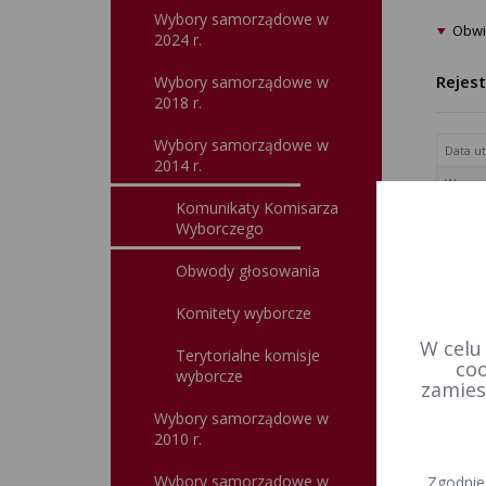
Wybory samorządowe w
Obwi
2024 r.
Rejes
Wybory samorządowe w
2018 r.
Wybory samorządowe w
Data u
2014 r.
Wprowa
Komunikaty Komisarza
Wyborczego
Obwody głosowania
Komitety wyborcze
W celu
Terytorialne komisje
coo
wyborcze
zamies
Wybory samorządowe w
2010 r.
Wybory samorządowe w
Zgodnie