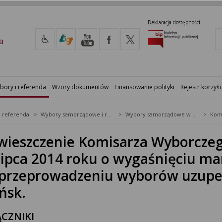
Deklaracja dostępności
a
bory i referenda
Wzory dokumentów
Finansowanie polityki
Rejestr korzyśc
i referenda
Wybory samorządowe i referenda lokalne
Wybory samorządowe w 2014&nbsp;r.
ieszczenie Komisarza Wyborczeg
lipca 2014 roku o wygaśnięciu m
przeprowadzeniu wyborów uzupe
ńsk.
CZNIKI