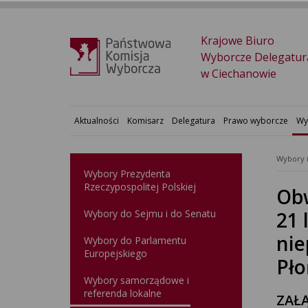
Krajowe Biuro
Wyborcze Delegatur
w Ciechanowie
Aktualności
Komisarz
Delegatura
Prawo wyborcze
Wy
Wybory 
Wybory Prezydenta
Rzeczypospolitej Polskiej
Obw
Wybory do Sejmu i do Senatu
21 
nie
Wybory do Parlamentu
Europejskiego
Pło
Wybory samorządowe i
referenda lokalne
ZAŁĄ