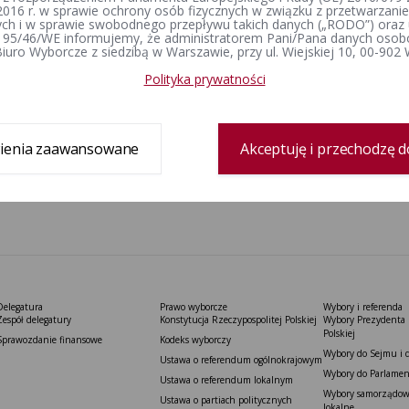
2016 r. w sprawie ochrony osób fizycznych w związku z przetwarzan
h i w sprawie swobodnego przepływu takich danych („RODO”) oraz 
 95/46/WE informujemy, że administratorem Pani/Pana danych osob
iuro Wyborcze z siedzibą w Warszawie, przy ul. Wiejskiej 10, 00-902
Polityka prywatności
ienia zaawansowane
Akceptuję i przechodzę d
Delegatura
Prawo wyborcze
Wybory i referenda
Zespół delegatury
Konstytucja Rzeczypospolitej Polskiej​
Wybory Prezydenta 
Polskiej
Sprawozdanie finansowe
Kodeks wyborczy
Wybory do Sejmu i 
Ustawa o referendum ogólnokrajowym
Wybory do Parlamen
Ustawa o referendum lokalnym
Wybory samorządowe
Ustawa o partiach politycznych
lokalne