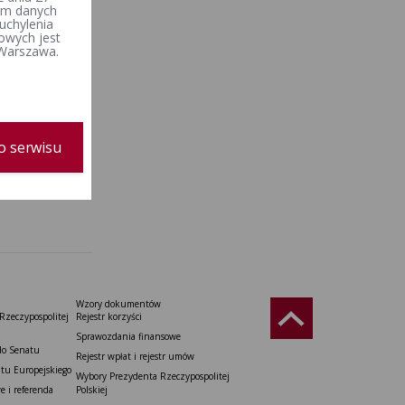
iem danych
uchylenia
owych jest
 Warszawa.
o serwisu
Wzory dokumentów
Rzeczypospolitej
Rejestr korzyści
Sprawozdania finansowe
do Senatu
Rejestr wpłat i rejestr umów
tu Europejskiego
Wybory Prezydenta Rzeczypospolitej
 i referenda
Polskiej