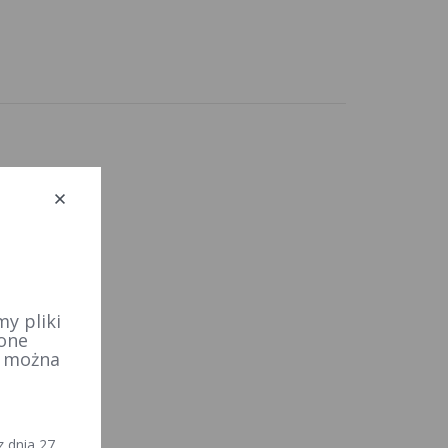
y pliki
 one
e można
 dnia 27