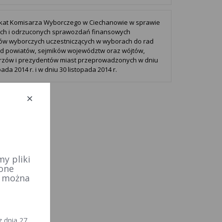
kat Komisarza Wyborczego w Ciechanowie w sprawie
ych i odrzuconych sprawozdań finansowych
ów wyborczych uczestniczących w wyborach do rad
ad powiatów, sejmików województw oraz wójtów,
rzów i prezydentów miast przeprowadzonych w dniu
pada 2014 r. i w dniu 30 listopada 2014 r.
y pliki
 one
e można
 dnia 27