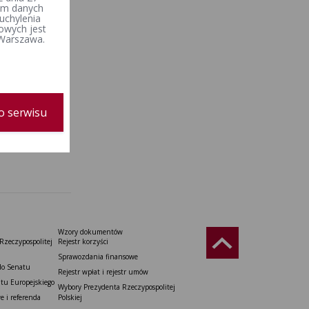
iem danych
uchylenia
owych jest
 Warszawa.
o serwisu
Wzory dokumentów
Rzeczypospolitej
Rejestr korzyści
Sprawozdania finansowe
do Senatu
Rejestr wpłat i rejestr umów
tu Europejskiego
Wybory Prezydenta Rzeczypospolitej
 i referenda
Polskiej