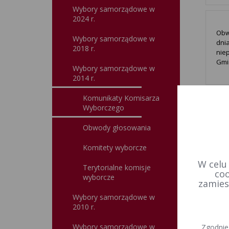
Wybory samorządowe w
2024 r.
Obw
Wybory samorządowe w
dnia
2018 r.
nie
Gmi
Wybory samorządowe w
2014 r.
Komunikaty Komisarza
Wyborczego
Obwody głosowania
Komitety wyborcze
W celu
Terytorialne komisje
coo
wyborcze
zamies
Wybory samorządowe w
2010 r.
Wybory samorządowe w
Zgodnie