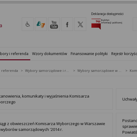
Deklaracja dostępności
a
bory i referenda
Wzory dokumentów
Finansowanie polityki
Rejestr korzyśc
i referenda
Wybory samorządowe i referenda lokalne
Wybory samorządowe w 2014&nbsp;r.
tanowienia, komunikaty i wyjaśnienia Komisarza
Uchwały
orczego
Postan
iągi z obwieszczeń Komisarza Wyborczego w Warszawie
sprawie
. wyborów samorządowych '2014 r.
Powiató