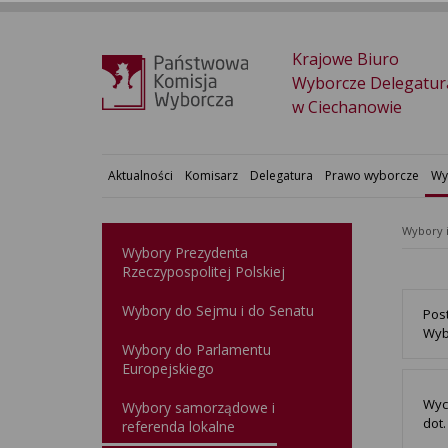
Krajowe Biuro
Wyborcze Delegatur
w Ciechanowie
Aktualności
Komisarz
Delegatura
Prawo wyborcze
Wy
Wybory 
Wybory Prezydenta
Rzeczypospolitej Polskiej
Wybory do Sejmu i do Senatu
Pos
Wyb
Wybory do Parlamentu
Europejskiego
Wyc
Wybory samorządowe i
dot
referenda lokalne