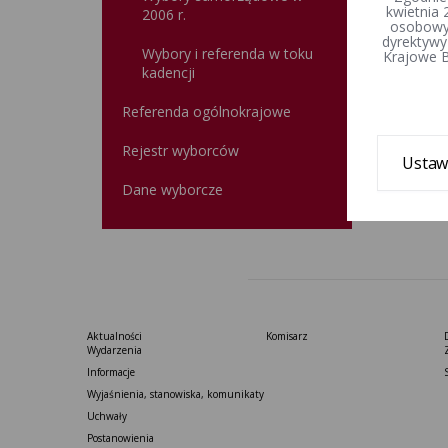
kwietnia 
2006 r.
osobowyc
dyrektywy
Wybory i referenda w toku
Krajowe B
kadencji
Referenda ogólnokrajowe
Rejestr wyborców
Ustaw
Dane wyborcze
Aktualności
Komisarz
Wydarzenia
Informacje
Wyjaśnienia, stanowiska, komunikaty
Uchwały
Postanowienia