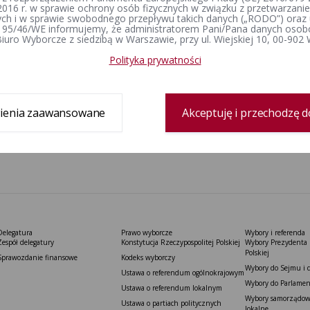
2016 r. w sprawie ochrony osób fizycznych w związku z przetwarzan
h i w sprawie swobodnego przepływu takich danych („RODO”) oraz 
 95/46/WE informujemy, że administratorem Pani/Pana danych osob
iuro Wyborcze z siedzibą w Warszawie, przy ul. Wiejskiej 10, 00-902
Polityka prywatności
ienia zaawansowane
Akceptuję i przechodzę d
Delegatura
Prawo wyborcze
Wybory i referenda
Zespół delegatury
Konstytucja Rzeczypospolitej Polskiej​
Wybory Prezydenta 
Polskiej
Sprawozdanie finansowe
Kodeks wyborczy
Wybory do Sejmu i 
Ustawa o referendum ogólnokrajowym
Wybory do Parlamen
Ustawa o referendum lokalnym
Wybory samorządowe
Ustawa o partiach politycznych
lokalne