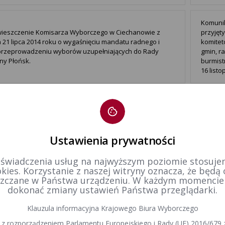
Komuni
ieszczenie Komisarza Wyborczego w Ciechanowie z
przyjęt
 21 lipca 2014 roku o wygaśnięciu mandatu radnego i
komitet
przeprowadzeniu wyborów uzupełniających do Rady
gmin, r
ny Płońsk.
burmist
16 listo
1
Ustawienia prywatności
 świadczenia usług na najwyższym poziomie stosujem
kies. Korzystanie z naszej witryny oznacza, że będą
zczane w Państwa urządzeniu. W każdym momenci
dokonać zmiany ustawień Państwa przeglądarki.
Klauzula informacyjna Krajowego Biura Wyborczego
 z rozporządzeniem Parlamentu Europejskiego i Rady (UE) 2016/679 z