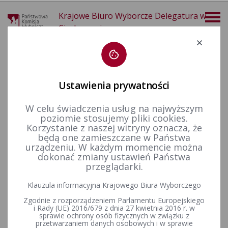
Krajowe Biuro Wyborcze Delegatura w
Ciechanowie
Deklaracja dostępności
Ustawienia prywatności
W celu świadczenia usług na najwyższym
poziomie stosujemy pliki cookies.
więcej
Korzystanie z naszej witryny oznacza, że
będą one zamieszczane w Państwa
Finansowanie polityki
Finansowanie kampanii wyborczych
Wybory Samorządowe
Wybory Samorządowe 2024
urządzeniu. W każdym momencie można
dokonać zmiany ustawień Państwa
przeglądarki.
KOMUNIKAT PAŃSTWOWEJ KOMISJI WYBORCZEJ z dnia 28
Klauzula informacyjna Krajowego Biura Wyborczego
października 2025 r. o przyjętych i odrzuconych
Zgodnie z rozporządzeniem Parlamentu Europejskiego
sprawozdaniach finansowych komitetów wyborczych
i Rady (UE) 2016/679 z dnia 27 kwietnia 2016 r. w
uczestniczących w wyborach organów jednostek samorządu
sprawie ochrony osób fizycznych w związku z
terytorialnego przeprowadzonych w dniach 7 i 21 kwietnia
przetwarzaniem danych osobowych i w sprawie