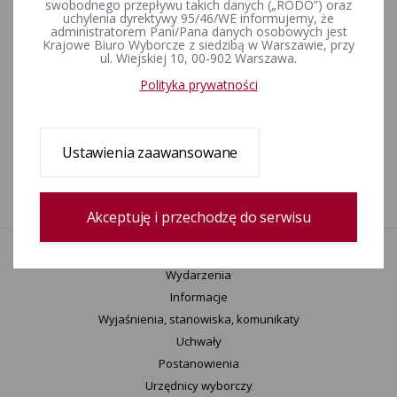
swobodnego przepływu takich danych („RODO”) oraz
2024 r.
uchylenia dyrektywy 95/46/WE informujemy, że
administratorem Pani/Pana danych osobowych jest
Krajowe Biuro Wyborcze z siedzibą w Warszawie, przy
ul. Wiejskiej 10, 00-902 Warszawa.
Komunikat Państwowej Komisji Wyborczej z dnia 31 lipca 2024
r. W sprawie sprawozdań finansowych komitetów
Polityka prywatności
wyborczych uczestniczących w wyborach organów jednostek
samorządu terytorialnego, przeprowadzonych w dniach 7
kwietnia i 21 kwietnia 2024 r.
Ustawienia zaawansowane
1
Akceptuję i przechodzę do serwisu
Aktualności
Wydarzenia
Informacje
Wyjaśnienia, stanowiska, komunikaty
Uchwały
Postanowienia
Urzędnicy wyborczy