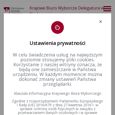
Krajowe Biuro Wyborcze Delegatura w
Ciechanowie
Deklaracja dostępności
Ustawienia prywatności
W celu świadczenia usług na najwyższym
poziomie stosujemy pliki cookies.
więcej
Korzystanie z naszej witryny oznacza, że
będą one zamieszczane w Państwa
Finansowanie polityki
Sprawozdania finansowe
Kadencja 2024-2029
urządzeniu. W każdym momencie można
dokonać zmiany ustawień Państwa
przeglądarki.
Komunikat Komisarza Wyborczego w Ciechanowie I dnia 4
Klauzula informacyjna Krajowego Biura Wyborczego
sierpnia 2025 r. w sprawie udostępniania do wglądu
Zgodnie z rozporządzeniem Parlamentu Europejskiego
sprawozdań finansowych Komitetów Wyborczych
i Rady (UE) 2016/679 z dnia 27 kwietnia 2016 r. w
uczestniczących w wyborach uzupełniających do Rady
sprawie ochrony osób fizycznych w związku z
Miejskiej w Glinojecku przeprowadzonych w dniu 11 maja
przetwarzaniem danych osobowych i w sprawie