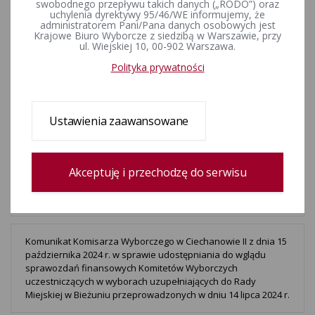
swobodnego przepływu takich danych („RODO”) oraz
2025 r.
uchylenia dyrektywy 95/46/WE informujemy, że
administratorem Pani/Pana danych osobowych jest
Krajowe Biuro Wyborcze z siedzibą w Warszawie, przy
ul. Wiejskiej 10, 00-902 Warszawa.
Komunikat Komisarza Wyborczego w Ciechanowie II z dnia 10
marca 2025 r. w sprawie udostępniania do wglądu
Polityka prywatności
sprawozdań finansowych Komitetów Wyborczych
uczestniczących w wyborach ponownych do Rady Miejskiej w
Bieżuniu przeprowadzonych w dniu 8 grudnia 2024 r.
Ustawienia zaawansowane
Komunikat Komisarza Wyborczego w Ciechanowie II z dnia 15
października 2024 r. w sprawie udostępniania do wglądu
Akceptuję i przechodzę do serwisu
sprawozdań finansowych Komitetów Wyborczych
uczestniczących w wyborach uzupełniających do Rady Gminy
Szydłowo przeprowadzonych w dniu 14 lipca 2024 r.
Komunikat Komisarza Wyborczego w Ciechanowie II z dnia 15
października 2024 r. w sprawie udostępniania do wglądu
sprawozdań finansowych Komitetów Wyborczych
uczestniczących w wyborach uzupełniających do Rady
Miejskiej w Bieżuniu przeprowadzonych w dniu 14 lipca 2024 r.