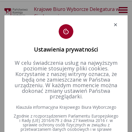
Krajowe Biuro Wyborcze Delegatura w
Ciechanowie
Deklaracja dostępności
Ustawienia prywatności
W celu świadczenia usług na najwyższym
poziomie stosujemy pliki cookies.
więcej
Korzystanie z naszej witryny oznacza, że
będą one zamieszczane w Państwa
Finansowanie polityki
Sprawozdania finansowe
Kadencja 2014-2018
urządzeniu. W każdym momencie można
dokonać zmiany ustawień Państwa
przeglądarki.
Komunikat Komisarza Wyborczego w Ciechanowie z dnia 8
Klauzula informacyjna Krajowego Biura Wyborczego
stycznia 2018 r. w sprawie miejsca, czasu i sposobu
Zgodnie z rozporządzeniem Parlamentu Europejskiego
udostępniania do wglądu sprawozdań finansowych
i Rady (UE) 2016/679 z dnia 27 kwietnia 2016 r. w
komitetów wyborczych uczestniczących w wyborach
sprawie ochrony osób fizycznych w związku z
uzupełniających do Rady Gminy Gołymin-Ośrodek,
przetwarzaniem danych osobowych i w sprawie