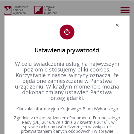
Deklaracja dostępności
Ustawienia prywatności
W celu świadczenia usług na najwyższym
więcej
poziomie stosujemy pliki cookies.
Korzystanie z naszej witryny oznacza, że
Finansowanie polityki
Akty prawne
Rozporządzenie Ministra Finansów z dnia 27 września 2023 r. w sprawie sprawozdania o źródłach pozyskania środków finansowych (Dz. U. poz. 2076).
będą one zamieszczane w Państwa
urządzeniu. W każdym momencie można
Rozporządzenie Ministra
dokonać zmiany ustawień Państwa
przeglądarki.
Finansów z dnia 27 września
Klauzula informacyjna Krajowego Biura Wyborczego
2023 r. w sprawie
Zgodnie z rozporządzeniem Parlamentu Europejskiego
sprawozdania o źródłach
i Rady (UE) 2016/679 z dnia 27 kwietnia 2016 r. w
sprawie ochrony osób fizycznych w związku z
przetwarzaniem danych osobowych i w sprawie