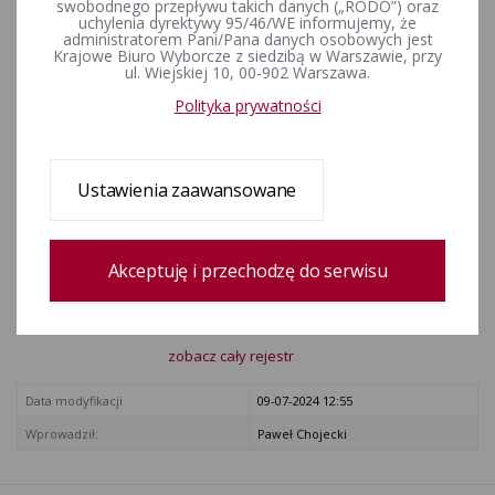
pozyskania środków
swobodnego przepływu takich danych („RODO”) oraz
uchylenia dyrektywy 95/46/WE informujemy, że
finansowych (Dz. U. poz. 2076).
administratorem Pani/Pana danych osobowych jest
Krajowe Biuro Wyborcze z siedzibą w Warszawie, przy
ul. Wiejskiej 10, 00-902 Warszawa.
ZAŁĄCZNIKI
Polityka prywatności
Rozporządzenie Ministra Finansów w sprawie sprawozdania o
źródłach pozyskania środków finansowych
Ustawienia zaawansowane
Rejestr zmian
Akceptuję i przechodzę do serwisu
Data utworzenia
05-01-2024 11:02
Wprowadził:
Krzysztof Lorentz
zobacz cały rejestr
Data modyfikacji
09-07-2024 12:55
Wprowadził:
Paweł Chojecki